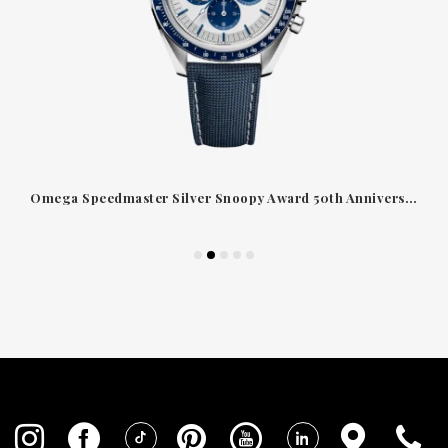
Omega Speedmaster Silver Snoopy Award 50th Anniversary 42 mm