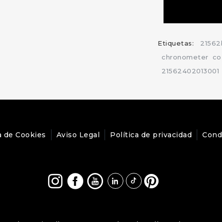
Etiquetas:
21562
chronometer
co
21562402013001
a de Cookies
Aviso Legal
Política de privacidad
Cond