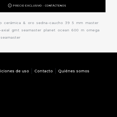
PRECIO EXCLUSIVO - CONTÁCTENOS
b
cerámica
&
oro
sedna-caucho
39
5
mm
master
-axial
gmt
seamaster
planet
ocean
600
m
omega
seamaster
iciones de uso
Contacto
Quiénes somos