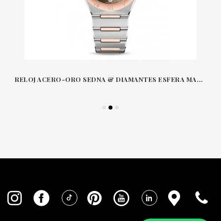
RELOJ ACERO-ORO SEDNA & DIAMANTES ESFERA MARRÓN 34 MM PEQUEÑO SEGUNDERO COAXIAL MASTER CRONÓMETRO CONSTELLATION OMEGA 13120SSGB