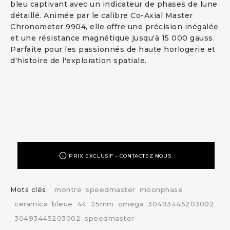
bleu captivant avec un indicateur de phases de lune
détaillé. Animée par le calibre Co-Axial Master
Chronometer 9904, elle offre une précision inégalée
et une résistance magnétique jusqu'à 15 000 gauss.
Parfaite pour les passionnés de haute horlogerie et
d'histoire de l'exploration spatiale.
PRIX EXCLUSIF - CONTACTEZ NOUS
Mots clés:
montre
speedmaster
moonphase
ceramica
bleue
44
25mm
omega
30493445203002
30493445203002
speedmaster