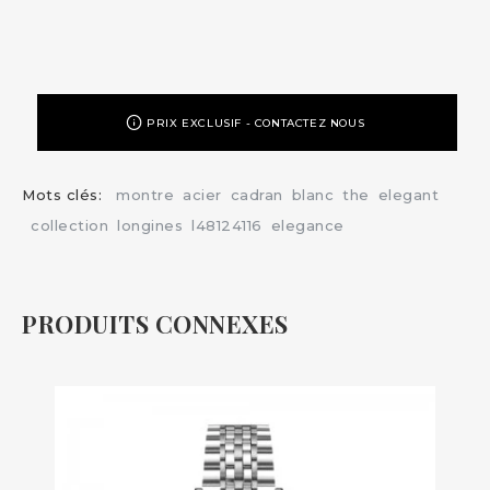
PRIX EXCLUSIF - CONTACTEZ NOUS
Mots clés:
montre
acier
cadran
blanc
the
elegant
collection
longines
l48124116
elegance
PRODUITS CONNEXES