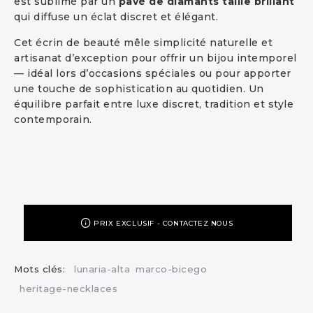
est sublimé par un
pavé de diamants taille brillant
qui diffuse un éclat discret et élégant.
Cet écrin de beauté mêle simplicité naturelle et
artisanat d’exception pour offrir un bijou intemporel
— idéal lors d’occasions spéciales ou pour apporter
une touche de sophistication au quotidien. Un
équilibre parfait entre luxe discret, tradition et style
contemporain.
PRIX EXCLUSIF - CONTACTEZ NOUS
Mots clés:
lunaria-alta
marco-bicego
heritage-necklaces