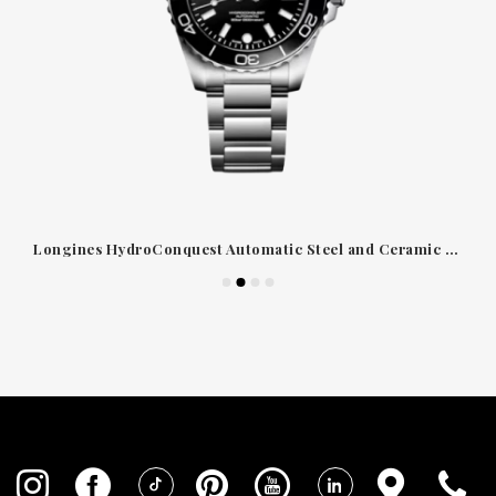
Longines HydroConquest Automatic Steel and Ceramic Watch Black Dial 39mm