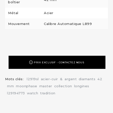
boîtier
Métal
Acier
Mouvement
Calibre Automatique L899
PRIX EXCLUSIF - CONTACTEZ NOUS
Mots clés:
l2919sl
acier-cuir
&
argent
diamants
42
mm
moonphase
master
collection
longines
l29194773
watch
tradition