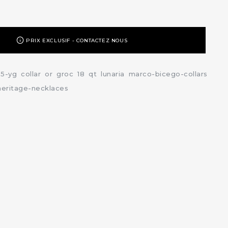
PRIX EXCLUSIF - CONTACTEZ NOUS
85-yg
collar
or
groc
18
qt
lunaria
marco-bicego-collars
heritage-necklaces