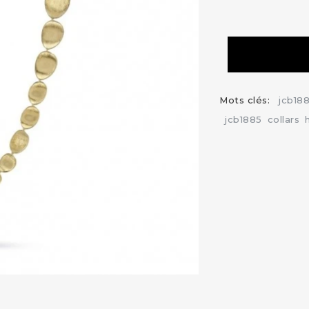
Mots clés:
jcb18
jcb1885
collars