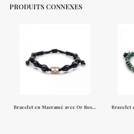
PRODUITS CONNEXES
Bracelet en Macramé avec Or Rose, Onyx et Diamants de Jaibor B2615MP312