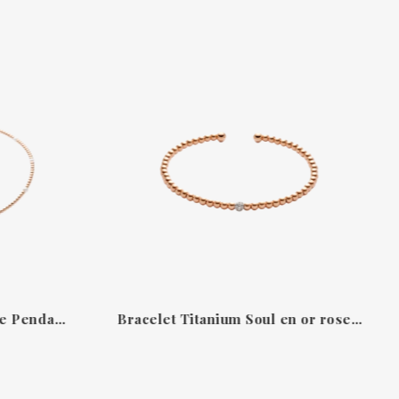
Titanium Soul Aquamarine Pendant in 18k Rose Gold
Bracelet Titanium Soul en or rose 18 carats avec 18 diamants et petites perles