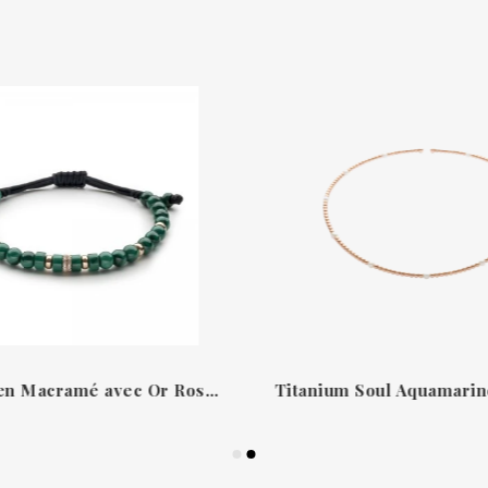
Bracelet en Macramé avec Or Rose, Malaquite et Diamants de Jaibor B4906EP366