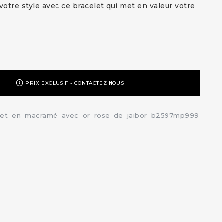
votre style avec ce bracelet qui met en valeur votre
PRIX EXCLUSIF - CONTACTEZ NOUS
let
en
macramé
avec
or
rose
de
jaibor
b2597mp999