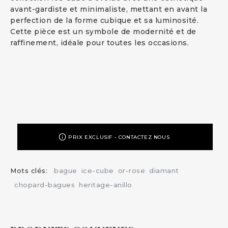
avant-gardiste et minimaliste, mettant en avant la
perfection de la forme cubique et sa luminosité.
Cette pièce est un symbole de modernité et de
raffinement, idéale pour toutes les occasions.
PRIX EXCLUSIF - CONTACTEZ NOUS
Mots clés:
bague
ice-cube
or-rose
diamant
chopard-bagues
heritage-anillo