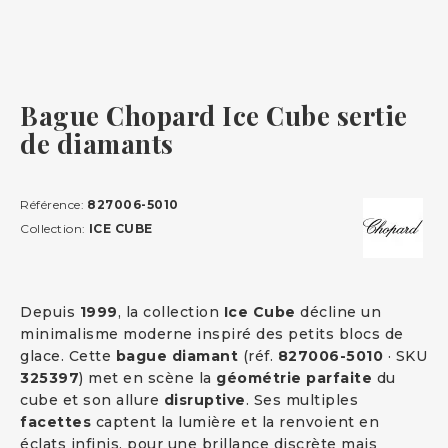
Bague Chopard Ice Cube sertie
de diamants
Référence:
827006-5010
Collection:
ICE CUBE
Depuis
1999
, la collection
Ice Cube
décline un
minimalisme moderne inspiré des petits blocs de
glace. Cette
bague diamant
(réf.
827006-5010
· SKU
325397
) met en scène la
géométrie parfaite
du
cube et son allure
disruptive
. Ses multiples
facettes
captent la lumière et la renvoient en
éclats infinis, pour une brillance discrète mais